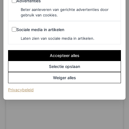
Advertenties
(van bruine laarzen tot
sneakers in verschillende
Beter aanleveren van gerichte advertenties door
bruintinten
). Dat Máxima nu voor een donkerbruin
gebruik van cookies.
fluwelen pak kiest, laat maar weer eens zien dat de
Sociale media in artikelen
Sociale media in artikelen
koningin altijd op de hoogte is wat mode betreft.
Laten zien van sociale media in artikelen.
Accepteer alles
Selectie opslaan
Weiger alles
(opent in een nieuw tabblad)
Privacybeleid