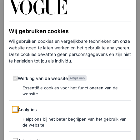
steenrode fluwelen broekpak is een ontwerp van Etro en
bestaat uit een getailleerd,
double-breasted
jasje en een
wijd uitlopende pantalon. De koningin combineerde het
Wij gebruiken cookies
opvallende pak met een paar nog opvallendere schoenen:
Wij gebruiken cookies en vergelijkbare technieken om onze
een paar metallic hakken van Gianvito Rossi.
website goed te laten werken en het gebruik te analyseren.
Deze cookies bevatten geen persoonsgegevens en zijn niet
te herleiden tot jou als individu.
Trendkleur bruin
Werking van de website
Werking van de website
Altijd aan
Waar Barbie-roze 2022 (en deels 2023) domineerde,
Essentiële cookies voor het functioneren van de
website.
maakte rood vorig jaar zijn grote comeback als
trendkleur van het moment. Voorspellingen voor 2024?
Analytics
Analytics
Naast
Pantone’s kleur van het jaar
fuzzy peach
zien we
Helpt ons bij het beter begrijpen van het gebruik van
momenteel veel bruin – in de vorm van zowel kleding
de website.
(met de latte-trend die nog altijd gaande is) als schoenen
Advertenties