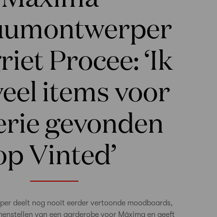
uumontwerper
iet Procee: ‘Ik
eel items voor
erie gevonden
op Vinted’
er deelt nog nooit eerder vertoonde moodboards,
amenstellen van een garderobe voor Máxima en geeft