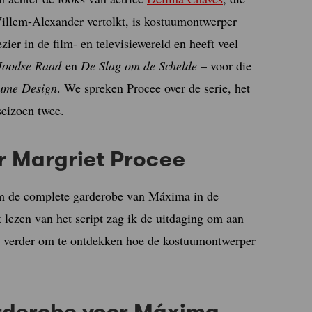
Willem-Alexander vertolkt, is kostuumontwerper
zier in de film- en televisiewereld en heeft veel
Joodse Raad
en
De Slag om de Schelde
– voor die
tume Design
. We spreken Procee over de serie, het
seizoen twee.
 Margriet Procee
m de complete garderobe van Máxima in de
t lezen van het script zag ik de uitdaging om aan
ees verder om te ontdekken hoe de kostuumontwerper
arderobe voor Máxima