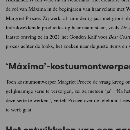
de rol van Máxima in de beginjaren van haar relatie met 
Margriet Procee. Zij werkt al ruim dertig jaar met groot ple
indrukwekkende producties op haar naam staan, zoals
De 
laatste ontving ze in 2021 het Gouden Kalf voor
Best Cos
proces achter de looks, het zoeken naar de juiste items én 
‘Máxima’-kostuumontwerper
Toen kostuumontwerper Margriet Procee de vraag kreeg o
gelijknamige serie te verzorgen, zei ze meteen ‘ja’. “Na he
deze serie te werken”, vertelt Procee over de telefoon. L
te werk gaat.
Het ontwikkelen van een g