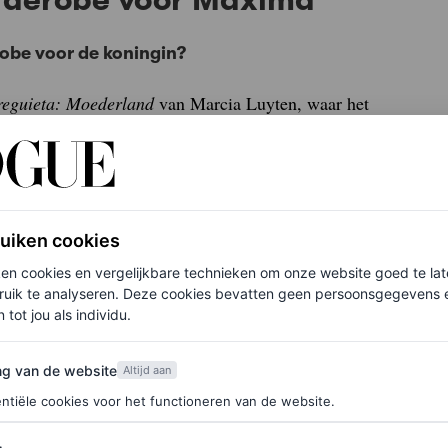
obe voor de koningin?
eguieta: Moederland
van Marcia Luyten, waar het
roductie verzamelde ik zoveel mogelijk
en tachtig- en jaren negentig-boeken gedoken. Het
e spreken, dus alles wat online en in print
baar met hoe de serie
The Crown
is vormgegeven.”
ruiken cookies
ken cookies en vergelijkbare technieken om onze website goed te la
Máxima? Bijvoorbeeld met een stylist?
ruik te analyseren. Deze cookies bevatten geen persoonsgegevens en
 tot jou als individu.
xima nog niet met een stylist – behalve toen de
gen in seizoen 2) natuurlijk wel. Maar met het hof
van de website
ng van de website
Altijd aan
ntiële cookies voor het functioneren van de website.