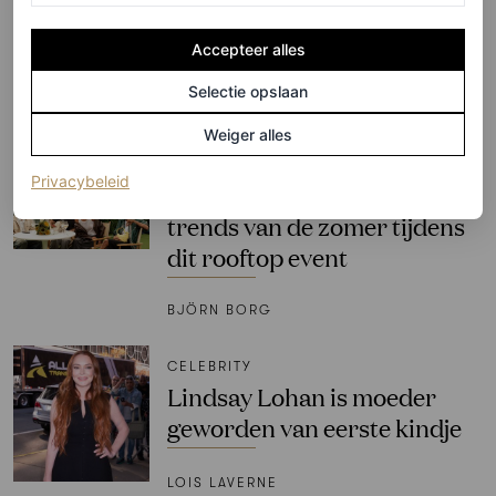
Girls’-première
Accepteer alles
DANIEL RODGERS
Selectie opslaan
PARTNERSHIP
Weiger alles
Let’s talk sportswear: Vogue
(opent in een nieuw tabblad)
Privacybeleid
duidde de tennis inspired
trends van de zomer tijdens
dit rooftop event
BJÖRN BORG
CELEBRITY
Lindsay Lohan is moeder
geworden van eerste kindje
LOIS LAVERNE