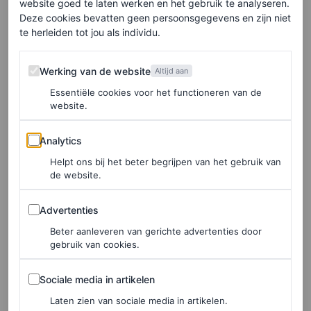
‘Freakier Friday’ is hier – en
website goed te laten werken en het gebruik te analyseren.
Deze cookies bevatten geen persoonsgegevens en zijn niet
hij zit vol nostalgie en nieuwe
te herleiden tot jou als individu.
chaos
Werking van de website
Werking van de website
Altijd aan
LOIS LAVERNE
Essentiële cookies voor het functioneren van de
website.
FASHION NIEUWS
Lindsay Lohan brengt ons
Analytics
Analytics
terug naar de 90’s tijdens de
Helpt ons bij het beter begrijpen van het gebruik van
Michael Kors-show in New
de website.
York
Advertenties
Advertenties
LARA OLIVERI
Beter aanleveren van gerichte advertenties door
gebruik van cookies.
FASHION NIEUWS
Sociale media in artikelen
Sociale media in artikelen
Lindsay Lohan gaat van Cady
naar couture tijdens ‘Mean
Laten zien van sociale media in artikelen.