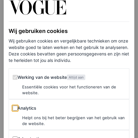
Word
één
met
je adem
Het loont ook om te concentreren op je adem. Langzame,
Wij gebruiken cookies
diepe ademhalingen helpen het parasympathische
Wij gebruiken cookies en vergelijkbare technieken om onze
zenuwstelsel van je lichaam te activeren. Dit is
website goed te laten werken en het gebruik te analyseren.
Deze cookies bevatten geen persoonsgegevens en zijn niet
verantwoordelijk voor de rust- en verteringsmodus, en
te herleiden tot jou als individu.
schakelt tegelijkertijd je sympathische zenuwstelsel – of
de angstige vecht- of vluchtmodus – uit. “Effectief
Werking van de website
Werking van de website
Altijd aan
ademhalen kan voor sommige mensen lastig zijn, omdat
Essentiële cookies voor het functioneren van de
website.
we er meestal zo passief mee omgaan”, zegt Matt
Penman, yogaleraar bij Bodyism.
Analytics
Analytics
Helpt ons bij het beter begrijpen van het gebruik van
“Je hoeft niet in kleermakerszit op een kantha-quilt te
de website.
zitten terwijl de geur van nag champa wierook in je
Advertenties