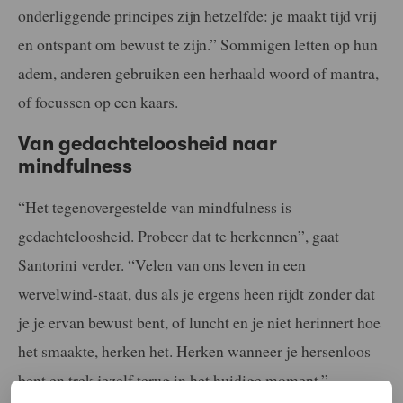
onderliggende principes zijn hetzelfde: je maakt tijd vrij
en ontspant om bewust te zijn.” Sommigen letten op hun
adem, anderen gebruiken een herhaald woord of mantra,
of focussen op een kaars.
Van gedachteloosheid naar
mindfulness
“Het tegenovergestelde van mindfulness is
gedachteloosheid. Probeer dat te herkennen”, gaat
Santorini verder. “Velen van ons leven in een
wervelwind-staat, dus als je ergens heen rijdt zonder dat
je je ervan bewust bent, of luncht en je niet herinnert hoe
het smaakte, herken het. Herken wanneer je hersenloos
bent en trek jezelf terug in het huidige moment.”