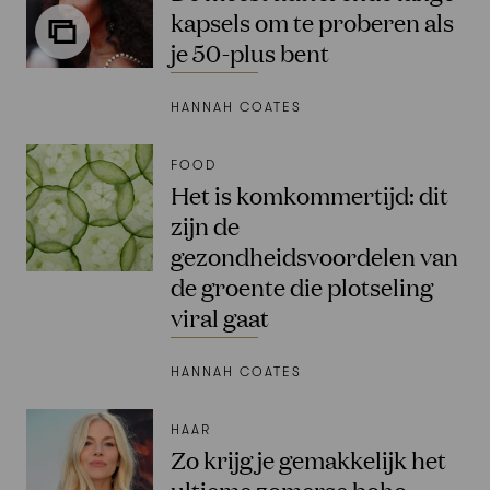
kapsels om te proberen als
je 50-plus bent
HANNAH COATES
FOOD
Het is komkommertijd: dit
zijn de
gezondheidsvoordelen van
de groente die plotseling
viral gaat
HANNAH COATES
HAAR
Zo krijg je gemakkelijk het
ultieme zomerse boho