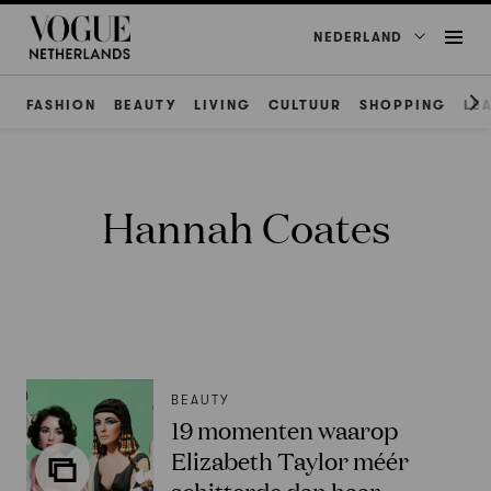
NEDERLAND
FASHION
BEAUTY
LIVING
CULTUUR
SHOPPING
LE
Hannah Coates
BEAUTY
19 momenten waarop
Elizabeth Taylor méér
schitterde dan haar