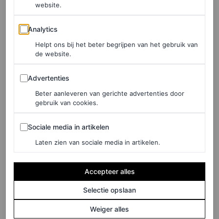
website.
HANNAH COATES
Analytics
Analytics
Helpt ons bij het beter begrijpen van het gebruik van
FOOD
de website.
Met deze tips van
voedingsdeskundigen kom
Advertenties
Advertenties
je van jouw
Beter aanleveren van gerichte advertenties door
suikerverslaving af
gebruik van cookies.
Sociale media in artikelen
Sociale media in artikelen
HANNAH COATES
Laten zien van sociale media in artikelen.
FOOD
Cottage cheese is populair
Accepteer alles
– maar is het echt zo goed
Selectie opslaan
voor je?
Weiger alles
HANNAH COATES