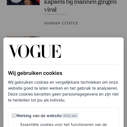
kapsels bij mannen gingen
viral
HANNAH COATES
BEAUTY NIEUWS
Hailey Bieber is vandaag 28
jaar: dit zijn haar beste
beautylooks
Wij gebruiken cookies
HANNAH COATES
Wij gebruiken cookies en vergelijkbare technieken om onze
website goed te laten werken en het gebruik te analyseren.
Deze cookies bevatten geen persoonsgegevens en zijn niet
HAAR
te herleiden tot jou als individu.
Dit Londense kapsel
verovert wereldwijd het
Werking van de website
Werking van de website
straatbeeld en wij snappen
Altijd aan
wel waarom
Essentiële cookies voor het functioneren van de