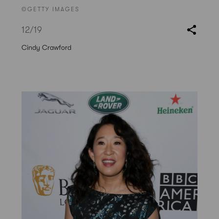
©GETTY IMAGES
12
/19
Cindy Crawford