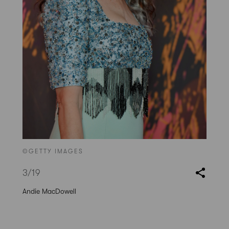
©GETTY IMAGES
3
/19
Andie MacDowell