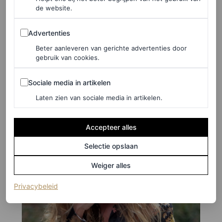
5
/19
de website.
Salma Hayek
Advertenties
Advertenties
Beter aanleveren van gerichte advertenties door
gebruik van cookies.
Sociale media in artikelen
Sociale media in artikelen
Laten zien van sociale media in artikelen.
Accepteer alles
Selectie opslaan
Weiger alles
(opent in een nieuw tabblad)
Privacybeleid