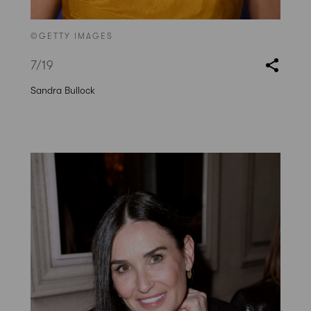
©GETTY IMAGES
7
/19
Sandra Bullock