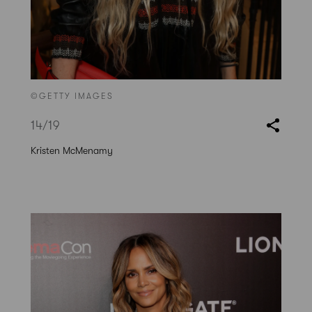
©GETTY IMAGES
14
/19
Kristen McMenamy