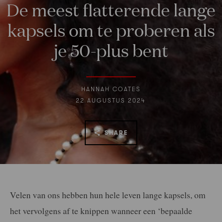
De meest flatterende lange
kapsels om te proberen als
je 50-plus bent
HANNAH COATES
22 AUGUSTUS 2024
SHARE
Velen van ons hebben hun hele leven lange kapsels, om
het vervolgens af te knippen wanneer een ‘bepaalde