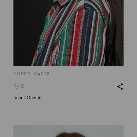
©GETTY IMAGES
9
/19
Naomi Campbell