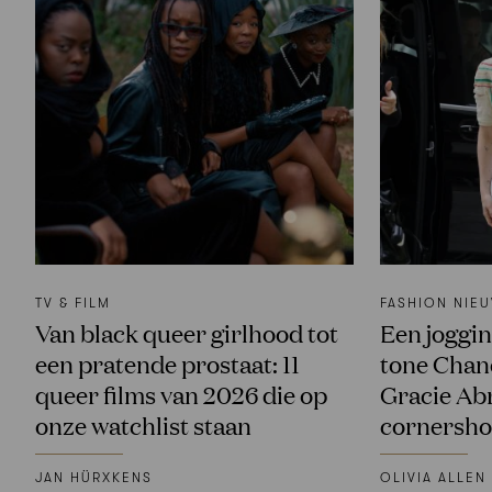
TV & FILM
FASHION NIE
Van black queer girlhood tot
Een joggi
een pratende prostaat: 11
tone Chane
queer films van 2026 die op
Gracie Ab
onze watchlist staan
cornersho
JAN HÜRXKENS
OLIVIA ALLEN