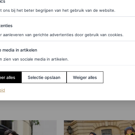
ics
t ons bij het beter begrijpen van het gebruik van de website.
ties
enties
r aanleveren van gerichte advertenties door gebruik van cookies.
MAN
edia in artikelen
uwe campagne
RIP herenschoenen: met
e media in artikelen
 door
coole designs ben je de 
n zien van sociale media in artikelen.
erd fotograaf
of the week
oudt is een piece
er alles
Selectie opslaan
Weiger alles
HANNAH JACKSON
(opent in een nieuw tabblad)
eid