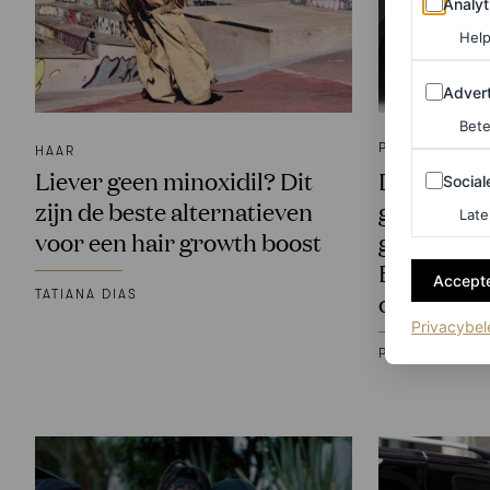
Analyt
Help
Adverten
Advert
Bete
PARTNERSHIP
HAAR
Sociale m
Liever geen minoxidil? Dit
Deze nie
Social
zijn de beste alternatieven
geschoten
Late
voor een hair growth boost
gerenomme
Bastiaan W
Accepte
TATIANA DIAS
of art
Privacybel
PORSCHE