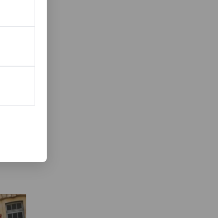
 deze
freak