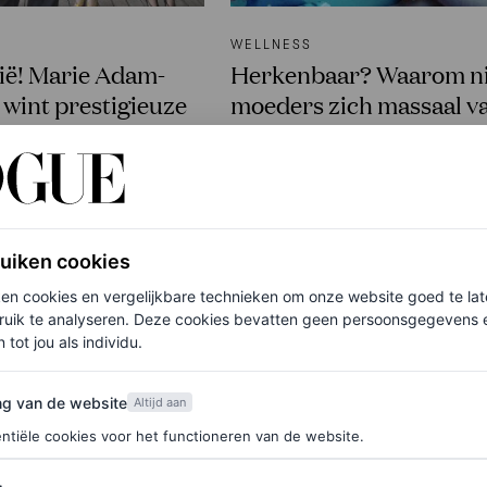
WELLNESS
gië! Marie Adam-
Herkenbaar? Waarom n
wint prestigieuze
moeders zich massaal v
and Prize
buitenwereld isoleren
OIZÉ
NELL FRIZZELL
ruiken cookies
ken cookies en vergelijkbare technieken om onze website goed te la
ruik te analyseren. Deze cookies bevatten geen persoonsgegevens en
 tot jou als individu.
van de website
ng van de website
Altijd aan
ntiële cookies voor het functioneren van de website.