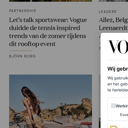
PARTNERSHIP
LEADERS
Let’s talk sportswear: Vogue
Allez, Bel
duidde de tennis inspired
Leenaerdt 
trends van de zomer tijdens
ANDAM Gr
dit rooftop event
TINA ISAAC-G
BJÖRN BORG
Wij geb
Wij gebrui
en het geb
te herleiden
Werking 
Werki
Esse
Analytics