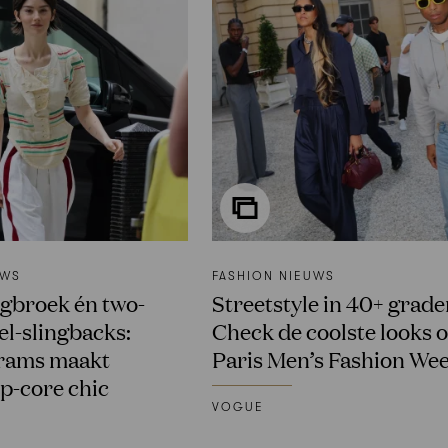
UWS
FASHION NIEUWS
ngbroek én two-
Streetstyle in 40+ grad
l-slingbacks:
Check de coolste looks 
rams maakt
Paris Men’s Fashion We
p-core chic
VOGUE