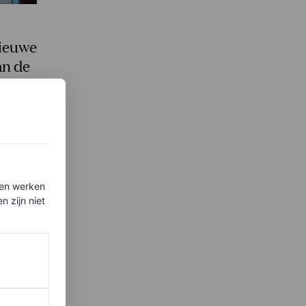
ieuwe
an de
ten werken
 zijn niet