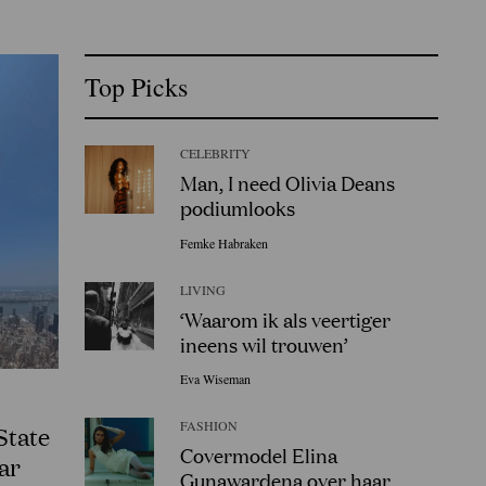
Top Picks
CELEBRITY
Man, I need Olivia Deans
podiumlooks
Femke Habraken
LIVING
‘Waarom ik als veertiger
ineens wil trouwen’
Eva Wiseman
FASHION
State
Covermodel Elina
ar
Gunawardena over haar