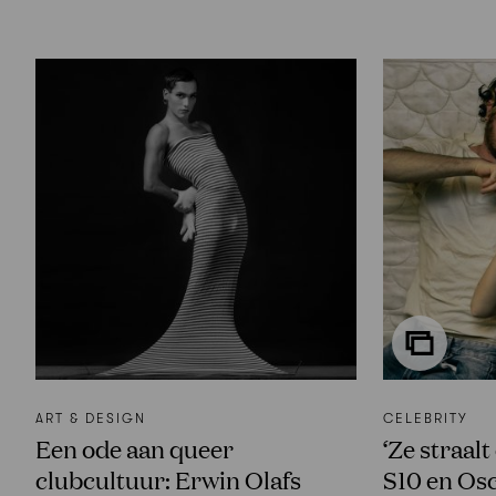
ART & DESIGN
CELEBRITY
Een ode aan queer
‘Ze straalt 
clubcultuur: Erwin Olafs
S10 en Osc