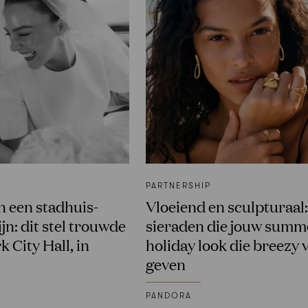
PARTNERSHIP
n een stadhuis-
Vloeiend en sculpturaal:
jn: dit stel trouwde
sieraden die jouw summ
k City Hall, in
holiday look die breezy 
geven
PANDORA