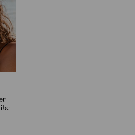
er
vibe