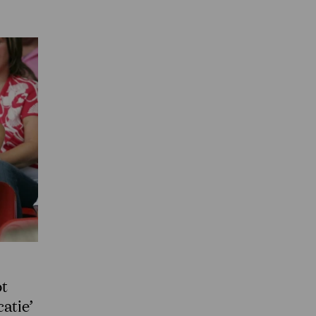
ot
atie’