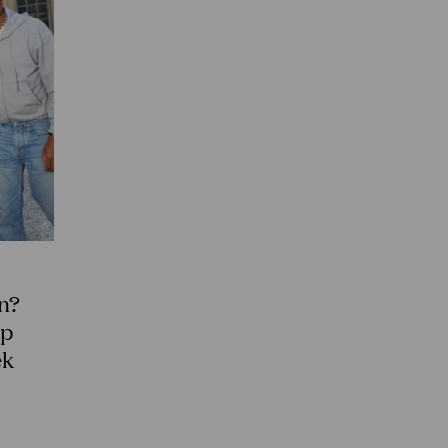
en?
op
ek