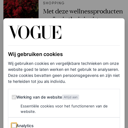
SHOPPING
Met deze wellnessproducten
creëer je thuis je eigen spa
MARTINE FINDHAMMER
WELLNESS
Wij gebruiken cookies
Het is World Mental Health
Wij gebruiken cookies en vergelijkbare technieken om onze
Day: 5 eenvoudige manieren
website goed te laten werken en het gebruik te analyseren.
om te ontspannen na een
Deze cookies bevatten geen persoonsgegevens en zijn niet
te herleiden tot jou als individu.
drukke dag
Werking van de website
Werking van de website
Altijd aan
BLOEM VAN BEIJSTERVELDT
Essentiële cookies voor het functioneren van de
website.
LIVING
Deze techniek is hét Japanse
Analytics
Analytics