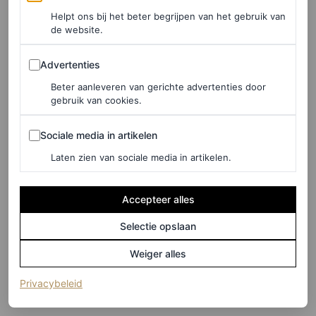
geheim voor minder stress
Helpt ons bij het beter begrijpen van het gebruik van
de website.
ANA MORALES
Advertenties
Advertenties
WELLNESS
Beter aanleveren van gerichte advertenties door
Modellen zweren
gebruik van cookies.
voorafgaand aan modeshows
bij deze kruidenthee
Sociale media in artikelen
Sociale media in artikelen
Laten zien van sociale media in artikelen.
ALESSANDRA SIGNORELLI
Accepteer alles
WELLNESS
‘Ik was de hele dag moe (en
Selectie opslaan
begreep niet waarom) tot een
Weiger alles
psycholoog me dít vertelde’
(opent in een nieuw tabblad)
Privacybeleid
ANA MORALES