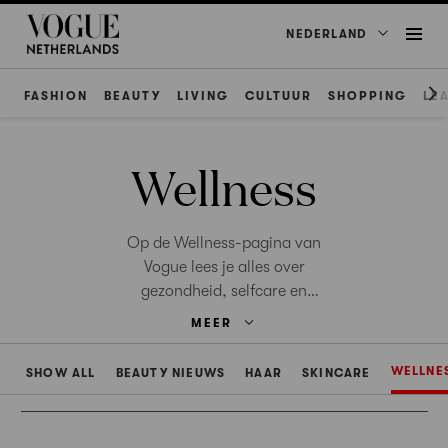
NEDERLAND
FASHION
BEAUTY
LIVING
CULTUUR
SHOPPING
LE
Wellness
Op de Wellness-pagina van
Vogue lees je alles over
gezondheid, selfcare en
ontspanning.
MEER
WELLNE
SHOW ALL
BEAUTY NIEUWS
HAAR
SKINCARE