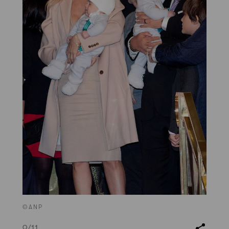
©ANP
9
/11