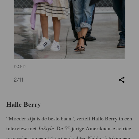
©ANP
2
/11
Halle Berry
“Moeder zijn is de beste baan”, vertelt Halle Berry in een
interview met
InStyle
. De 55-jarige Amerikaanse actrice
is moeder van een 14-jarige dochter, Nahla (foto) en een