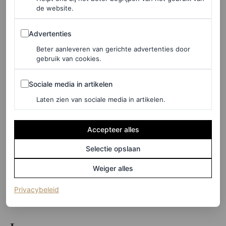
de website.
Advertenties
Advertenties
Beter aanleveren van gerichte advertenties door
gebruik van cookies.
Sociale media in artikelen
Sociale media in artikelen
Laten zien van sociale media in artikelen.
Accepteer alles
Selectie opslaan
©ANP
Weiger alles
6
/11
(opent in een nieuw tabblad)
Privacybeleid