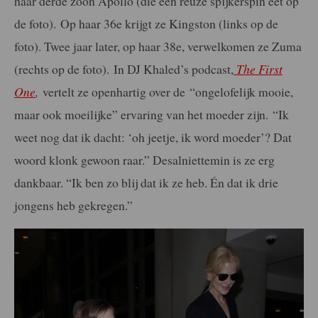
haar derde zoon Apollo (die een reuze spijkerspin eet op
de foto).
Op haar 36e krijgt ze Kingston (links op de
foto). Twee jaar later, op haar 38e, verwelkomen ze Zuma
(rechts op de foto).
In DJ Khaled’s podcast,
The First
One
,
vertelt ze openhartig over de
“ongelofelijk mooie,
maar ook moeilijke” ervaring van het moeder zijn. “Ik
weet nog dat ik dacht: ‘oh jeetje, ik word moeder’? Dat
woord klonk gewoon raar.” Desalniettemin is ze erg
dankbaar. “Ik ben zo blij dat ik ze heb. Én dat ik drie
jongens heb gekregen.”