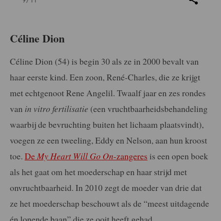
Céline Dion
Céline Dion (54) is begin 30 als ze in 2000 bevalt van
haar eerste kind. Een zoon, René-Charles, die ze krijgt
met echtgenoot Rene Angelil. Twaalf jaar en zes rondes
van
in vitro fertilisatie
(een vruchtbaarheidsbehandeling
waarbij de bevruchting buiten het lichaam plaatsvindt),
voegen ze een tweeling, Eddy en Nelson, aan hun kroost
toe.
De
My Heart Will Go On
-zangeres
is een open boek
als het gaat om het moederschap en haar strijd met
onvruchtbaarheid. In 2010 zegt de moeder van drie dat
ze het moederschap beschouwt als de “meest uitdagende
én lonende baan” die ze ooit heeft gehad.