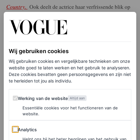
Country.
Ook deelt de actrice haar verfrissende blik op
de term moederschap in een interview met
People
. “Je
hoeft geen kinderen te krijgen”, vertelt Hayek. “Elke
vrouw heeft een moederinstinct in zich. En ik denk dat
het belangrijk is dat je dat moederinstinct toepast op een
Wij gebruiken cookies
levend wezen. Zorg voor een dier of een plant. Je
Wij gebruiken cookies en vergelijkbare technieken om onze
verantwoordelijk voelen helpt je ontwikkelen als mens.”
website goed te laten werken en het gebruik te analyseren.
Deze cookies bevatten geen persoonsgegevens en zijn niet
te herleiden tot jou als individu.
Werking van de website
Werking van de website
Altijd aan
Essentiële cookies voor het functioneren van de
website.
Analytics
Analytics
Helpt ons bij het beter begrijpen van het gebruik van