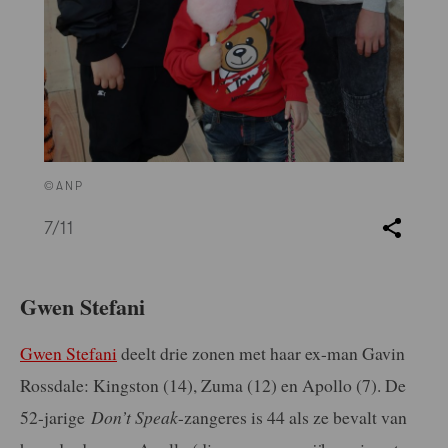
©ANP
7
/11
Gwen Stefani
Gwen Stefani
deelt drie zonen met haar ex-man Gavin
Rossdale: Kingston (14), Zuma (12) en Apollo (7). De
52-jarige
Don’t Speak
-zangeres is 44 als ze bevalt van