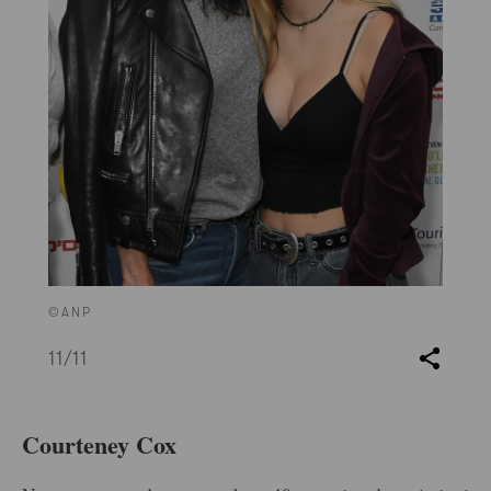
©ANP
11
/11
Courteney Cox