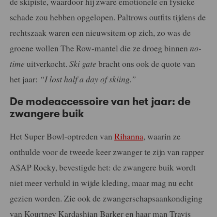
de skipiste, waardoor hij zware emotionele en fysieke
schade zou hebben opgelopen. Paltrows outfits tijdens de
rechtszaak waren een nieuwsitem op zich, zo was de
groene wollen The Row-mantel die ze droeg binnen
no-
time
uitverkocht.
Ski gate
bracht ons ook de quote van
het jaar:
“I lost half a day of skiing.”
De modeaccessoire van het jaar: de
zwangere buik
Het Super Bowl-optreden van
Rihanna
, waarin ze
onthulde voor de tweede keer zwanger te zijn van rapper
A$AP Rocky, bevestigde het: de zwangere buik wordt
niet meer verhuld in wijde kleding, maar mag nu echt
gezien worden. Zie ook de zwangerschapsaankondiging
van Kourtney Kardashian Barker en haar man Travis