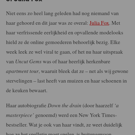
Niet eens zo heel lang geleden had nog niemand van
haar gehoord en dit jaar was ze overal:
Julia Fox
. Met
haar verfrissende eerlijkheid en opvallende modelooks
hield ze de online gemoederen behoorlijk bezig. Elke
week leek ze wel viral te gaan, of het nu haar uitspraak
van
Uncut Gems
was of haar heerlijk herkenbare
apartment tour
, waaruit bleek dat ze – net als wij gewone
stervelingen – last heeft van muizen en haar schoenen in
de keuken bewaart.
Haar autobiografie
Down the drain
(door haarzelf
‘a
masterpiece’
genoemd) werd een New York Times-
bestseller. Wat je ook van haar vindt, ze weet duidelijk
hoe ze het spelletje moet spelen, is buitengewoon