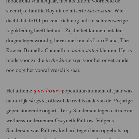
modetrend van het jaar, met als ultiem voorbeeld de
steenrijke familie Roy uit de hitserie
Succession
. Wie
dacht dat de 0,1 procent zich nog hult in schreeuwerige
logokleding heeft het mis. Zij die het kunnen betalen
dragen tegenwoordig liever merken als Loro Piana, The
Row en Brunello Cucinelli in
understated
kleuren. Het is
mode voor zij die
in the know
zijn, voor het ongetrainde
oog oogt het vooral vreselijk saai.
Het ultieme
quiet luxury
popcultuur-moment dit jaar was
natuurlijk
ski gate
, oftewel de rechtszaak van de 76-jarige
gepensioneerde oogarts Terry Sanderson tegen actrice en
wellness-ondernemer Gwyneth Paltrow. Volgens
Sanderson was Paltrow keihard tegen hem opgebotst op