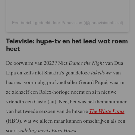
Een bericht gedeeld door Panavision (@panavisionofficial)
Televisie: hype-tv en het leed wat roem
heet
De oorwurm van 2023? Niet
Dance the Night
van Dua
Lipa en zelfs niet Shakira’s genadeloze
takedown
van
haar ex, voormalig profvoetballer Gerard Piqué, waarin
ze zichzelf een Rolex-horloge noemt en zijn nieuwe
vriendin een Casio (au). Nee, het was het themanummer
van het tweede seizoen van de hitserie
The White Lotus
(HBO), wat we alleen maar kunnen omschrijven als een
soort
yodeling meets Euro House
.