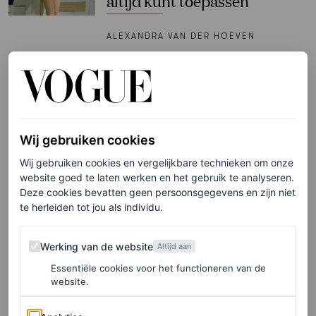
áltijd kunt toepassen
ALEXANDRA VAN DER HOEVEN
FOOD
Deze koffiecocktail wil je dit
weekend nog uitproberen
Wij gebruiken cookies
LILAH RAMZI
Wij gebruiken cookies en vergelijkbare technieken om onze
website goed te laten werken en het gebruik te analyseren.
Deze cookies bevatten geen persoonsgegevens en zijn niet
FOOD
te herleiden tot jou als individu.
‘Mijn dag veranderde totaal
door dit eiwitrijke ontbijt’
Werking van de website
Werking van de website
Altijd aan
DESIREÉ OOSTLAND
Essentiële cookies voor het functioneren van de
website.
FOOD
Analytics