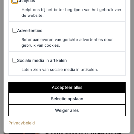
Analytics
Waarom je lichaam ’s
ochtends om suiker
Helpt ons bij het beter begrijpen van het gebruik van
de website.
schreeuwt
Advertenties
Advertenties
SARA HUSSAIN EN ANNA CAFOLLA
Beter aanleveren van gerichte advertenties door
gebruik van cookies.
FOOD
Een kiwi is altijd gezond,
Sociale media in artikelen
Sociale media in artikelen
maar je kan ‘m het best op dít
Laten zien van sociale media in artikelen.
moment eten
Accepteer alles
VERONICA CRISTINO
Selectie opslaan
FOOD
Weiger alles
Claes Iversen en Loiza
Lamers maken traditioneel
(opent in een nieuw tabblad)
Privacybeleid
Deens dessert: ‘Ik ga terug