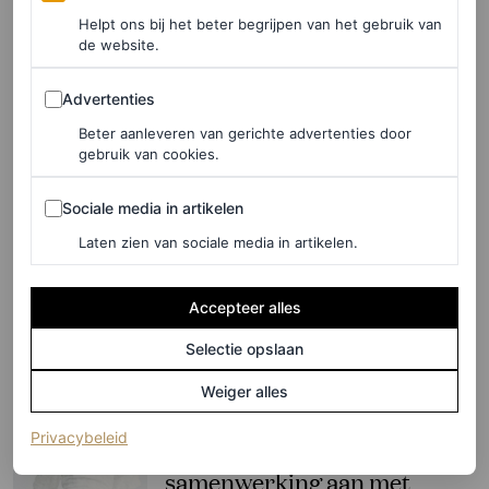
het Koreaanse modelabel
Helpt ons bij het beter begrijpen van het gebruik van
Rokh
de website.
Advertenties
Advertenties
JOY MONTGOMERY
Beter aanleveren van gerichte advertenties door
gebruik van cookies.
FASHION NIEUWS
Scandinavische glamour ten
Sociale media in artikelen
Sociale media in artikelen
top: in gesprek met Jeanette
Madsen en Thora Valdimars
Laten zien van sociale media in artikelen.
over hun Rotate x H&M-
collectie
Accepteer alles
Selectie opslaan
LARA OLIVERI
Weiger alles
FASHION NIEUWS
(opent in een nieuw tabblad)
Privacybeleid
H&M kondigt nieuwe
samenwerking aan met