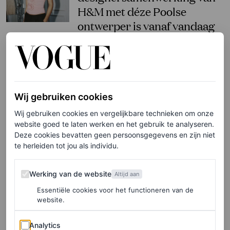
H&M met déze Poolse
ontwerper is vanaf vandaag
verkrijgbaar
LOIS LAVERNE
Wij gebruiken cookies
FASHION NIEUWS
Zien: H&M lanceert een
Wij gebruiken cookies en vergelijkbare technieken om onze
website goed te laten werken en het gebruik te analyseren.
collectie geïnspireerd op
Deze cookies bevatten geen persoonsgegevens en zijn niet
‘The White Lotus’
te herleiden tot jou als individu.
MIRIAM NEHRING
Werking van de website
Werking van de website
Altijd aan
Essentiële cookies voor het functioneren van de
FASHION NIEUWS
website.
H&M lanceert nieuwe
designersamenwerking met
Analytics
Analytics