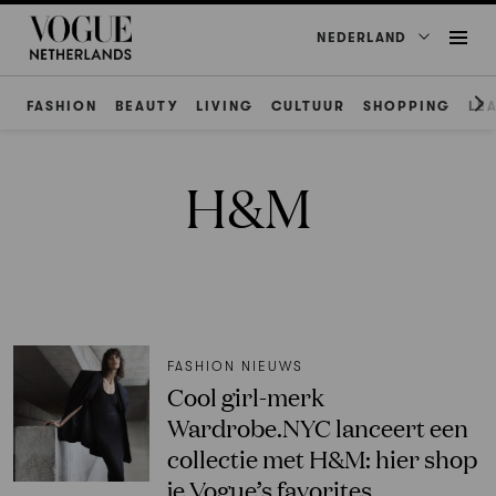
NEDERLAND
FASHION
BEAUTY
LIVING
CULTUUR
SHOPPING
LE
H&M
FASHION NIEUWS
Cool girl-merk
Wardrobe.NYC lanceert een
collectie met H&M: hier shop
je Vogue’s favorites