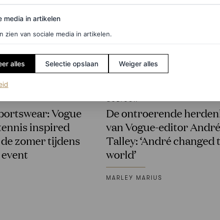
edia in artikelen
e media in artikelen
n zien van sociale media in artikelen.
er alles
Selectie opslaan
Weiger alles
(opent in een nieuw tabblad)
eid
CULTUUR
 sportswear: Vogue
De ontroerende herden
tennis inspired
van Vogue-editor Andr
 de zomer tijdens
Talley: ‘André changed 
 event
world’
MARLEY MARIUS