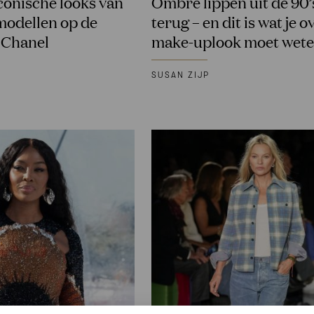
conische looks van
Ombré lippen uit de 90’s
modellen op de
terug – en dit is wat je o
j Chanel
make-uplook moet wet
SUSAN ZIJP