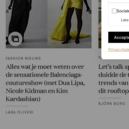
Sociale m
Social
Late
Accepte
Privacybel
PARTNERSHIP
FASHION NIEUWS
Alles wat je moet weten over
Let’s talk
de sensationele Balenciaga-
duidde de 
coutureshow (met Dua Lipa,
trends van
Nicole Kidman en Kim
dit rooftop
Kardashian)
BJÖRN BORG
LARA OLIVERI