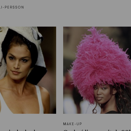
LI-PERSSON
ΜAKE-UP