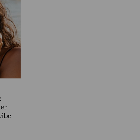
:
mer
vibe