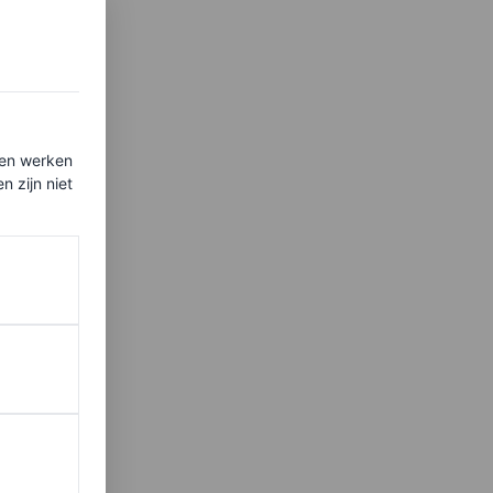
’s en
catwalk
ten werken
 zijn niet