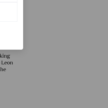
king
é Leon
the