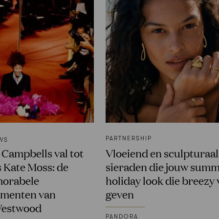
PARTNERSHIP
WS
Campbells val tot
Vloeiend en sculpturaal
s Kate Moss: de
sieraden die jouw sum
orabele
holiday look die breezy 
menten van
geven
Westwood
PANDORA