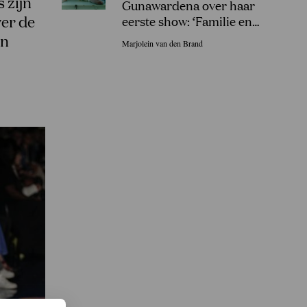
 zijn
Gunawardena over haar
ver de
eerste show: ‘Familie en
vrienden in Sri Lanka gingen
en
Marjolein van den Brand
uit hun dak!’