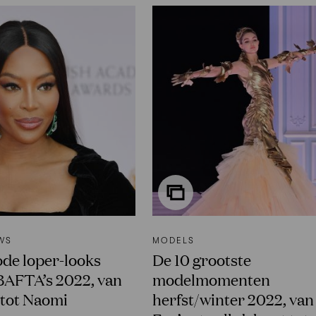
WS
MODELS
ode loper-looks
De 10 grootste
 BAFTA’s 2022, van
modelmomenten
 tot Naomi
herfst/winter 2022, van