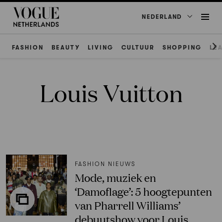
NEDERLAND
FASHION
BEAUTY
LIVING
CULTUUR
SHOPPING
LE
Louis Vuitton
FASHION NIEUWS
Mode, muziek en
‘Damoflage’: 5 hoogtepunten
van Pharrell Williams’
debuutshow voor Louis