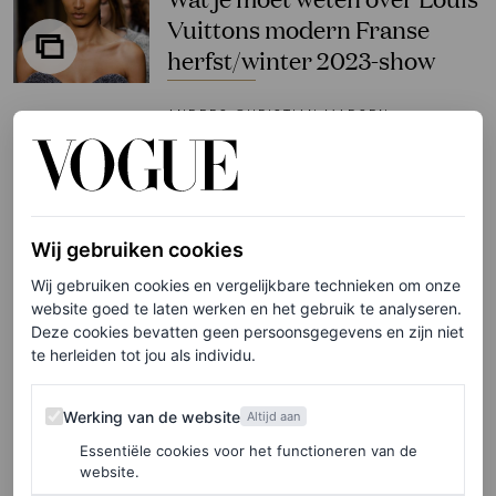
Vuittons modern Franse
herfst/winter 2023-show
ANDERS CHRISTIAN MADSEN
CELEBRITY
Zendaya gaat voor ultrakorte
shorts in de winter bij Louis
Wij gebruiken cookies
Vuitton
Wij gebruiken cookies en vergelijkbare technieken om onze
website goed te laten werken en het gebruik te analyseren.
Deze cookies bevatten geen persoonsgegevens en zijn niet
ALICE CARY
te herleiden tot jou als individu.
FASHION NIEUWS
Werking van de website
Een blik op de modecarrière
Werking van de website
Altijd aan
van Pharrell Williams tot nu
Essentiële cookies voor het functioneren van de
website.
toe