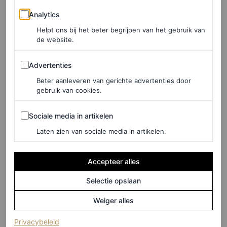
Analytics
Analytics
RUNE DE BEER
Helpt ons bij het beter begrijpen van het gebruik van
de website.
FASHION NIEUWS
Pharrell Williams benoemd
Advertenties
Advertenties
tot nieuwe artistiek directeur
Beter aanleveren van gerichte advertenties door
van de mannencollectie bij
gebruik van cookies.
Louis Vuitton
Sociale media in artikelen
Sociale media in artikelen
LARA OLIVERI
Laten zien van sociale media in artikelen.
FASHION NIEUWS
Accepteer alles
Luxe voor de allerkleinsten:
Louis Vuitton lanceert eerste
Selectie opslaan
collectie voor baby’s
Weiger alles
(opent in een nieuw tabblad)
Privacybeleid
MARJOLEIN VAN DEN BRAND